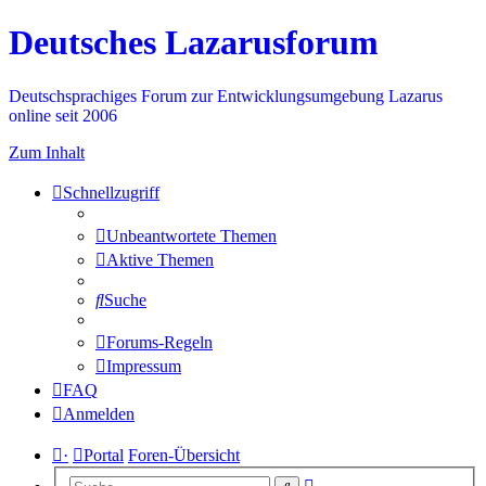
Deutsches Lazarusforum
Deutschsprachiges Forum zur Entwicklungsumgebung Lazarus
online seit 2006
Zum Inhalt
Schnellzugriff
Unbeantwortete Themen
Aktive Themen
Suche
Forums-Regeln
Impressum
FAQ
Anmelden
·
Portal
Foren-Übersicht
Erweiterte