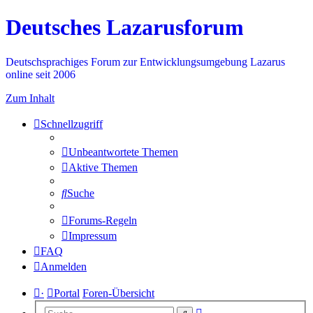
Deutsches Lazarusforum
Deutschsprachiges Forum zur Entwicklungsumgebung Lazarus
online seit 2006
Zum Inhalt
Schnellzugriff
Unbeantwortete Themen
Aktive Themen
Suche
Forums-Regeln
Impressum
FAQ
Anmelden
·
Portal
Foren-Übersicht
Erweiterte