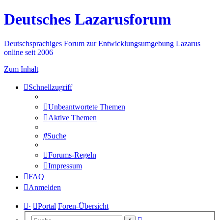
Deutsches Lazarusforum
Deutschsprachiges Forum zur Entwicklungsumgebung Lazarus
online seit 2006
Zum Inhalt
Schnellzugriff
Unbeantwortete Themen
Aktive Themen
Suche
Forums-Regeln
Impressum
FAQ
Anmelden
·
Portal
Foren-Übersicht
Erweiterte