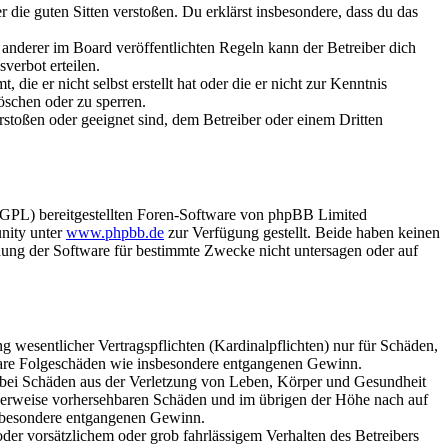
er die guten Sitten verstoßen. Du erklärst insbesondere, dass du das
anderer im Board veröffentlichten Regeln kann der Betreiber dich
verbot erteilen.
ie er nicht selbst erstellt hat oder die er nicht zur Kenntnis
öschen oder zu sperren.
rstoßen oder geeignet sind, dem Betreiber oder einem Dritten
(GPL) bereitgestellten Foren-Software von phpBB Limited
nity unter
www.phpbb.de
zur Verfügung gestellt. Beide haben keinen
dung der Software für bestimmte Zwecke nicht untersagen oder auf
 wesentlicher Vertragspflichten (Kardinalpflichten) nur für Schäden,
telbare Folgeschäden wie insbesondere entgangenen Gewinn.
r bei Schäden aus der Verletzung von Leben, Körper und Gesundheit
ischerweise vorhersehbaren Schäden und im übrigen der Höhe nach auf
insbesondere entgangenen Gewinn.
er vorsätzlichem oder grob fahrlässigem Verhalten des Betreibers