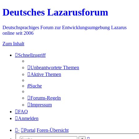
Deutsches Lazarusforum
Deutschsprachiges Forum zur Entwicklungsumgebung Lazarus
online seit 2006
Zum Inhalt
Schnellzugriff
Unbeantwortete Themen
Aktive Themen
Suche
Forums-Regeln
Impressum
FAQ
Anmelden
·
Portal
Foren-Übersicht
Erweiterte