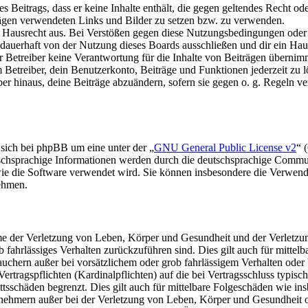
nes Beitrags, dass er keine Inhalte enthält, die gegen geltendes Recht od
trägen verwendeten Links und Bilder zu setzen bzw. zu verwenden.
s Hausrecht aus. Bei Verstößen gegen diese Nutzungsbedingungen oder 
auerhaft von der Nutzung dieses Boards ausschließen und dir ein Haus
Betreiber keine Verantwortung für die Inhalte von Beiträgen übernimmt, d
Betreiber, dein Benutzerkonto, Beiträge und Funktionen jederzeit zu l
ber hinaus, deine Beiträge abzuändern, sofern sie gegen o. g. Regeln ve
 sich bei phpBB um eine unter der „
GNU General Public License v2
“ 
tschsprachige Informationen werden durch die deutschsprachige Commu
 wie die Software verwendet wird. Sie können insbesondere die Verwen
nehmen.
e der Verletzung von Leben, Körper und Gesundheit und der Verletzung
rob fahrlässiges Verhalten zurückzuführen sind. Dies gilt auch für mit
auchern außer bei vorsätzlichem oder grob fahrlässigem Verhalten ode
Vertragspflichten (Kardinalpflichten) auf die bei Vertragsschluss typ
ttsschäden begrenzt. Dies gilt auch für mittelbare Folgeschäden wie 
nehmern außer bei der Verletzung von Leben, Körper und Gesundheit od