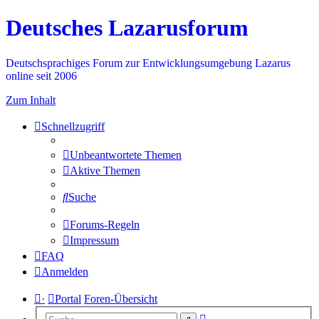
Deutsches Lazarusforum
Deutschsprachiges Forum zur Entwicklungsumgebung Lazarus
online seit 2006
Zum Inhalt
Schnellzugriff
Unbeantwortete Themen
Aktive Themen
Suche
Forums-Regeln
Impressum
FAQ
Anmelden
·
Portal
Foren-Übersicht
Erweiterte