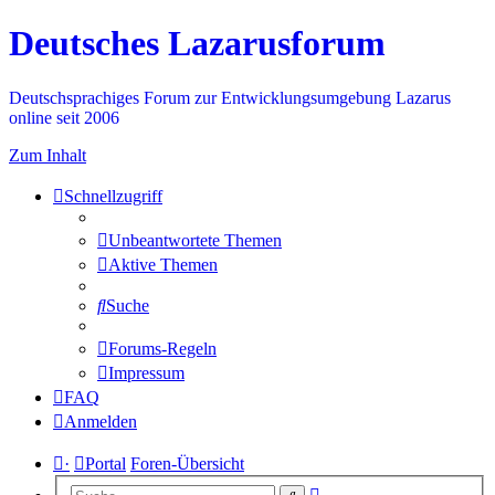
Deutsches Lazarusforum
Deutschsprachiges Forum zur Entwicklungsumgebung Lazarus
online seit 2006
Zum Inhalt
Schnellzugriff
Unbeantwortete Themen
Aktive Themen
Suche
Forums-Regeln
Impressum
FAQ
Anmelden
·
Portal
Foren-Übersicht
Erweiterte