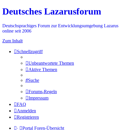
Deutsches Lazarusforum
Deutschsprachiges Forum zur Entwicklungsumgebung Lazarus
online seit 2006
Zum Inhalt
Schnellzugriff
Unbeantwortete Themen
Aktive Themen
Suche
Forums-Regeln
Impressum
FAQ
Anmelden
Registrieren
·
Portal
Foren-Übersicht