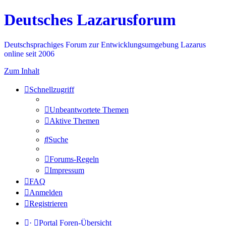
Deutsches Lazarusforum
Deutschsprachiges Forum zur Entwicklungsumgebung Lazarus
online seit 2006
Zum Inhalt
Schnellzugriff
Unbeantwortete Themen
Aktive Themen
Suche
Forums-Regeln
Impressum
FAQ
Anmelden
Registrieren
·
Portal
Foren-Übersicht