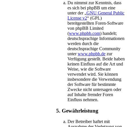
Du nimmst zur Kenntnis, dass
es sich bei phpBB um eine
unter der „
GNU General Public
License v2
“ (GPL)
bereitgestellten Foren-Software
von phpBB Limited
(
www.phpbb.com
) handelt;
deutschsprachige Informationen
werden durch die
deutschsprachige Community
unter
www.phpbb.de
zur
Verfügung gestellt. Beide haben
keinen Einfluss auf die Art und
Weise, wie die Software
verwendet wird. Sie können
insbesondere die Verwendung
der Software für bestimmte
Zwecke nicht untersagen oder
auf Inhalte fremder Foren
Einfluss nehmen.
5. Gewährleistung
Der Betreiber haftet mit
Ausnahme der Verletzung von