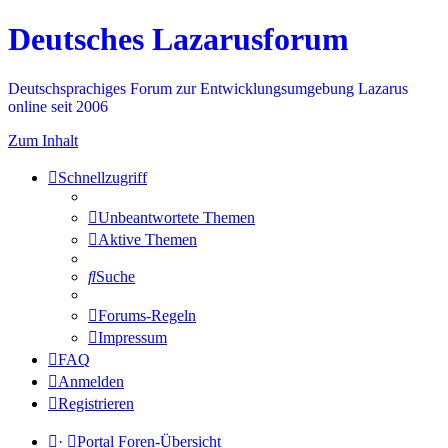
Deutsches Lazarusforum
Deutschsprachiges Forum zur Entwicklungsumgebung Lazarus
online seit 2006
Zum Inhalt
Schnellzugriff
Unbeantwortete Themen
Aktive Themen
Suche
Forums-Regeln
Impressum
FAQ
Anmelden
Registrieren
·
Portal
Foren-Übersicht