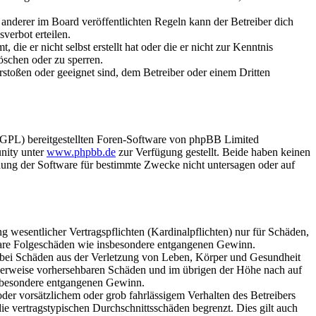
anderer im Board veröffentlichten Regeln kann der Betreiber dich
verbot erteilen.
ie er nicht selbst erstellt hat oder die er nicht zur Kenntnis
öschen oder zu sperren.
rstoßen oder geeignet sind, dem Betreiber oder einem Dritten
(GPL) bereitgestellten Foren-Software von phpBB Limited
nity unter
www.phpbb.de
zur Verfügung gestellt. Beide haben keinen
dung der Software für bestimmte Zwecke nicht untersagen oder auf
 wesentlicher Vertragspflichten (Kardinalpflichten) nur für Schäden,
telbare Folgeschäden wie insbesondere entgangenen Gewinn.
r bei Schäden aus der Verletzung von Leben, Körper und Gesundheit
ischerweise vorhersehbaren Schäden und im übrigen der Höhe nach auf
insbesondere entgangenen Gewinn.
er vorsätzlichem oder grob fahrlässigem Verhalten des Betreibers
e vertragstypischen Durchschnittsschäden begrenzt. Dies gilt auch