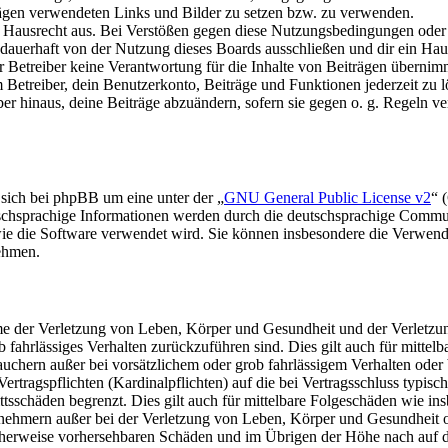
trägen verwendeten Links und Bilder zu setzen bzw. zu verwenden.
s Hausrecht aus. Bei Verstößen gegen diese Nutzungsbedingungen oder 
auerhaft von der Nutzung dieses Boards ausschließen und dir ein Haus
Betreiber keine Verantwortung für die Inhalte von Beiträgen übernimmt, d
Betreiber, dein Benutzerkonto, Beiträge und Funktionen jederzeit zu l
ber hinaus, deine Beiträge abzuändern, sofern sie gegen o. g. Regeln ve
 sich bei phpBB um eine unter der „
GNU General Public License v2
“ 
tschsprachige Informationen werden durch die deutschsprachige Commu
 wie die Software verwendet wird. Sie können insbesondere die Verwen
nehmen.
e der Verletzung von Leben, Körper und Gesundheit und der Verletzung
rob fahrlässiges Verhalten zurückzuführen sind. Dies gilt auch für mit
auchern außer bei vorsätzlichem oder grob fahrlässigem Verhalten ode
Vertragspflichten (Kardinalpflichten) auf die bei Vertragsschluss typ
ttsschäden begrenzt. Dies gilt auch für mittelbare Folgeschäden wie 
nehmern außer bei der Verletzung von Leben, Körper und Gesundheit od
scherweise vorhersehbaren Schäden und im Übrigen der Höhe nach auf di