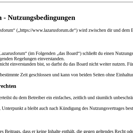
m - Nutzungsbedingungen
sforum“ („https://www.lazarusforum.de“) wird zwischen dir und dem Be
Lazarusforum“ (im Folgenden „das Board“) schließt du einen Nutzungsv
olgenden Regelungen einverstanden.
ht einverstanden bist, so darfst du das Board nicht weiter nutzen. Für
estimmte Zeit geschlossen und kann von beiden Seiten ohne Einhaltung
echten
 erteilst du dem Betreiber ein einfaches, zeitlich und räumlich unbesch
 Unterpunkt a bleibt auch nach Kündigung des Nutzungsvertrages bes
nes Beitrags, dass er keine Inhalte enthält, die gegen geltendes Recht od