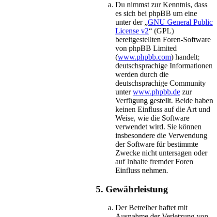
Du nimmst zur Kenntnis, dass
es sich bei phpBB um eine
unter der „
GNU General Public
License v2
“ (GPL)
bereitgestellten Foren-Software
von phpBB Limited
(
www.phpbb.com
) handelt;
deutschsprachige Informationen
werden durch die
deutschsprachige Community
unter
www.phpbb.de
zur
Verfügung gestellt. Beide haben
keinen Einfluss auf die Art und
Weise, wie die Software
verwendet wird. Sie können
insbesondere die Verwendung
der Software für bestimmte
Zwecke nicht untersagen oder
auf Inhalte fremder Foren
Einfluss nehmen.
5. Gewährleistung
Der Betreiber haftet mit
Ausnahme der Verletzung von