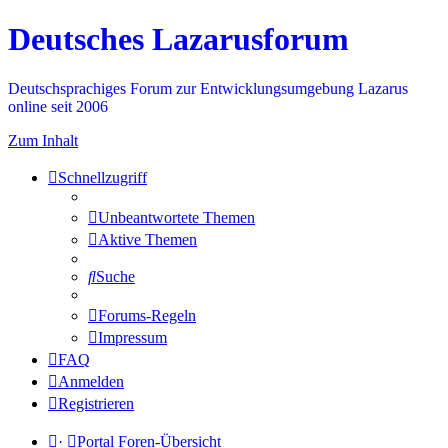
Deutsches Lazarusforum
Deutschsprachiges Forum zur Entwicklungsumgebung Lazarus
online seit 2006
Zum Inhalt
Schnellzugriff
Unbeantwortete Themen
Aktive Themen
Suche
Forums-Regeln
Impressum
FAQ
Anmelden
Registrieren
·
Portal
Foren-Übersicht