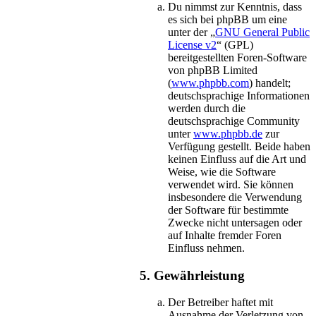
Du nimmst zur Kenntnis, dass
es sich bei phpBB um eine
unter der „
GNU General Public
License v2
“ (GPL)
bereitgestellten Foren-Software
von phpBB Limited
(
www.phpbb.com
) handelt;
deutschsprachige Informationen
werden durch die
deutschsprachige Community
unter
www.phpbb.de
zur
Verfügung gestellt. Beide haben
keinen Einfluss auf die Art und
Weise, wie die Software
verwendet wird. Sie können
insbesondere die Verwendung
der Software für bestimmte
Zwecke nicht untersagen oder
auf Inhalte fremder Foren
Einfluss nehmen.
5. Gewährleistung
Der Betreiber haftet mit
Ausnahme der Verletzung von