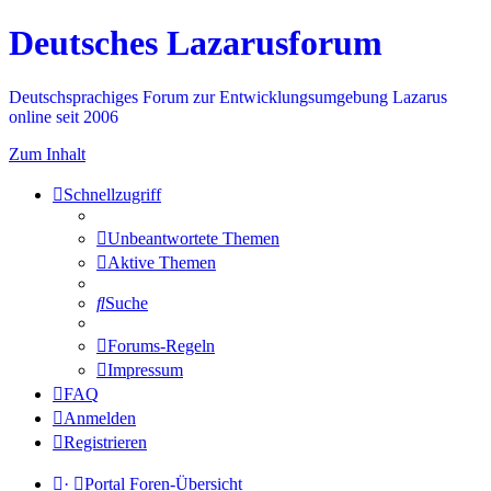
Deutsches Lazarusforum
Deutschsprachiges Forum zur Entwicklungsumgebung Lazarus
online seit 2006
Zum Inhalt
Schnellzugriff
Unbeantwortete Themen
Aktive Themen
Suche
Forums-Regeln
Impressum
FAQ
Anmelden
Registrieren
·
Portal
Foren-Übersicht