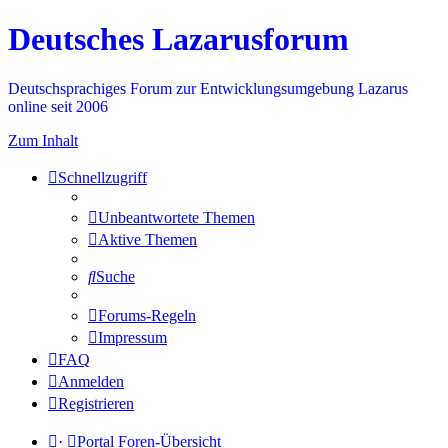
Deutsches Lazarusforum
Deutschsprachiges Forum zur Entwicklungsumgebung Lazarus
online seit 2006
Zum Inhalt
Schnellzugriff
Unbeantwortete Themen
Aktive Themen
Suche
Forums-Regeln
Impressum
FAQ
Anmelden
Registrieren
·
Portal
Foren-Übersicht