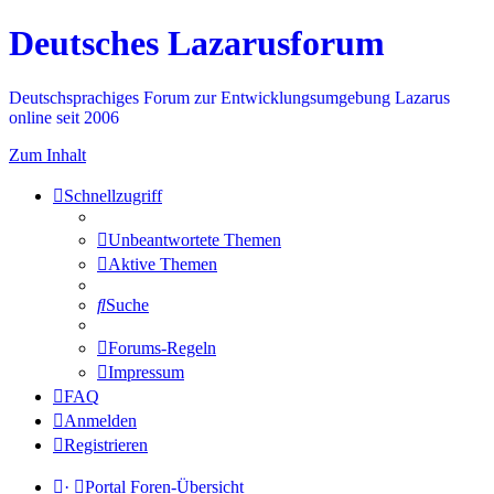
Deutsches Lazarusforum
Deutschsprachiges Forum zur Entwicklungsumgebung Lazarus
online seit 2006
Zum Inhalt
Schnellzugriff
Unbeantwortete Themen
Aktive Themen
Suche
Forums-Regeln
Impressum
FAQ
Anmelden
Registrieren
·
Portal
Foren-Übersicht