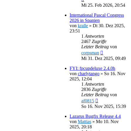
Mi 25. Feb 2026, 20:54
International Pascal Congress
2026 in Spanien
von
kralle
»
Di 30. Dez 2025,
23:51
1
Antworten
2467
Zugriffe
Letzter Beitrag
von
corpsman
Mi 31. Dez 2025, 09:49
FYI: fpcupdeluxe 2.4.0h
von
charlytango
»
So 16. Nov
2025, 12:04
1
Antworten
2836
Zugriffe
Letzter Beitrag
von
af0815
So 16. Nov 2025, 15:39
Lazarus Bugfix Release 4.4
von
Mattias
»
Mo 10. Nov
2025, 20:18