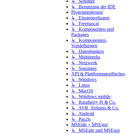
↳ Sonstige
↳ Benutzung der IDE
Programmierung
↳ Einsteigerfragen
↳ Freepascal
↳ Komponenten und
Packages
↳ Komponenten-
Vorstellungen
↳ Datenbanken
↳ Multimedia
↳ Netzwerk
↳ Sonstiges
API & Plattformspezifisches
↳ Windows
↳ Linux
↳ MacOS
↳ Windows mobile
↳ Raspberry Pi & Co.
↳ AVR, Arduino & Co.
↳ Android
↳ Pas2js
MSEide + MSEgui
↳ MSEide und MSEgui