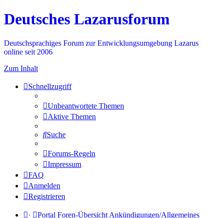
Deutsches Lazarusforum
Deutschsprachiges Forum zur Entwicklungsumgebung Lazarus
online seit 2006
Zum Inhalt
Schnellzugriff
Unbeantwortete Themen
Aktive Themen
Suche
Forums-Regeln
Impressum
FAQ
Anmelden
Registrieren
·
Portal
Foren-Übersicht
Ankündigungen/Allgemeines