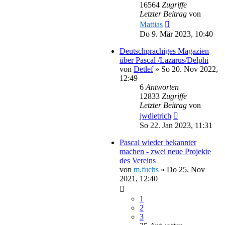
16564
Zugriffe
Letzter Beitrag
von
Mattias
Do 9. Mär 2023, 10:40
Deutschprachiges Magazien
über Pascal /Lazarus/Delphi
von
Detlef
»
So 20. Nov 2022,
12:49
6
Antworten
12833
Zugriffe
Letzter Beitrag
von
jwdietrich
So 22. Jan 2023, 11:31
Pascal wieder bekannter
machen - zwei neue Projekte
des Vereins
von
m.fuchs
»
Do 25. Nov
2021, 12:40
1
2
3