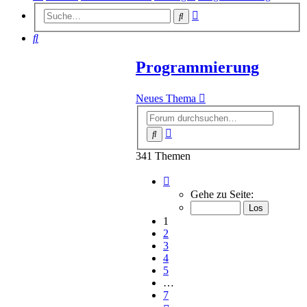
Erweiterte
Suche
Suche
Suche
Programmierung
Neues Thema
Erweiterte
Suche
Suche
341 Themen
Seite
1
Gehe zu Seite:
von
7
1
2
3
4
5
…
7
Nächste