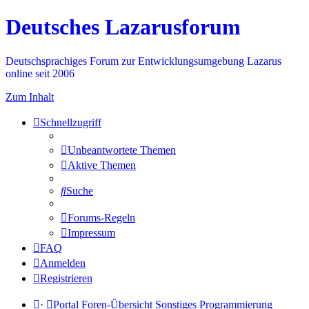
Deutsches Lazarusforum
Deutschsprachiges Forum zur Entwicklungsumgebung Lazarus
online seit 2006
Zum Inhalt
Schnellzugriff
Unbeantwortete Themen
Aktive Themen
Suche
Forums-Regeln
Impressum
FAQ
Anmelden
Registrieren
·
Portal
Foren-Übersicht
Sonstiges
Programmierung