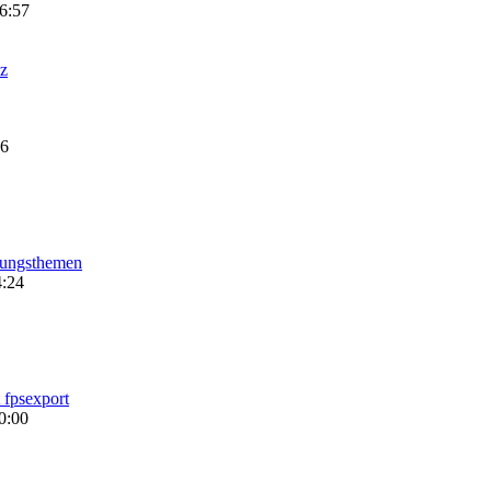
6:57
z
26
ungsthemen
4:24
 fpsexport
0:00