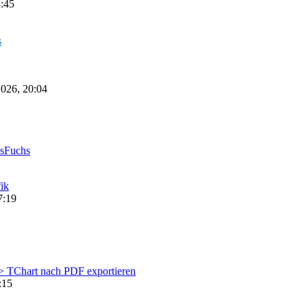
3:45
s
2026, 20:04
sFuchs
ik
7:19
> TChart nach PDF exportieren
:15