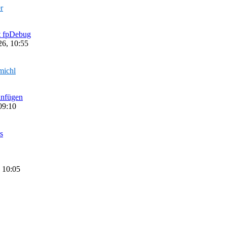
r
it fpDebug
6, 10:55
michl
infügen
09:10
s
 10:05