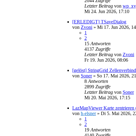
2044
Zugriffe
Letzter Beitrag
von
wp_xy
Mi 24. Jun 2026, 17:10
[ERLEDIGT] TSaveDialog
von
Zvoni
»
Mi 17. Jun 2026, 14
1
2
15
Antworten
4137
Zugriffe
Letzter Beitrag
von
Zvoni
Fr 19. Jun 2026, 08:06
[gelöst] StringGrid Zellenverbind
von
Soner
»
So 17. Mai 2026, 2
8
Antworten
2899
Zugriffe
Letzter Beitrag
von
Soner
Mi 20. Mai 2026, 17:15
LazMapViewer Karte zentrieren (
von
h-elsner
»
Di 5. Mai 2026, 2
1
2
19
Antworten
4140
Zugriffe