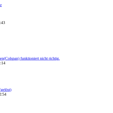
z
:43
en(Colspan) funktioniert nicht richtig.
1:14
gelöst)
2:54