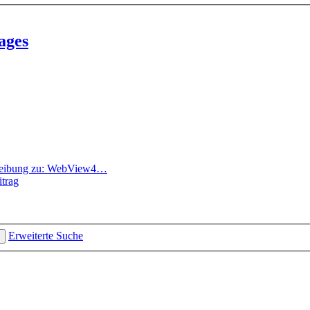
ages
reibung zu: WebView4…
itrag
Erweiterte Suche