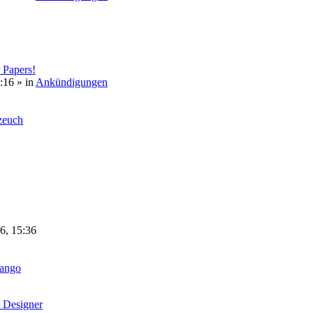
 Papers!
:16
» in
Ankündigungen
euch
6, 15:36
tango
 Designer