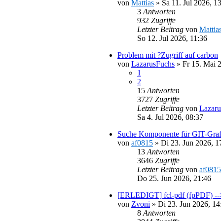
von
Mattias
»
Sa 11. Jul 2026, 1
3
Antworten
932
Zugriffe
Letzter Beitrag
von
Mattia
So 12. Jul 2026, 11:36
Problem mit ?Zugriff auf carbon
von
LazarusFuchs
»
Fr 15. Mai 
1
2
15
Antworten
3727
Zugriffe
Letzter Beitrag
von
Lazaru
Sa 4. Jul 2026, 08:37
Suche Komponente für GIT-Graf
von
af0815
»
Di 23. Jun 2026, 1
13
Antworten
3646
Zugriffe
Letzter Beitrag
von
af0815
Do 25. Jun 2026, 21:46
[ERLEDIGT] fcl-pdf (fpPDF) --
von
Zvoni
»
Di 23. Jun 2026, 14
8
Antworten