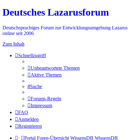
Deutsches Lazarusforum
Deutschsprachiges Forum zur Entwicklungsumgebung Lazarus
online seit 2006
Zum Inhalt
Schnellzugriff
Unbeantwortete Themen
Aktive Themen
Suche
Forums-Regeln
Impressum
FAQ
Anmelden
Registrieren
·
Portal
Foren-Übersicht
WissensDB
WissensDB