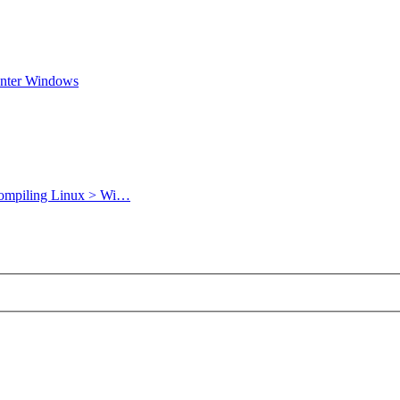
unter Windows
compiling Linux > Wi…
rweiterte
e
uche