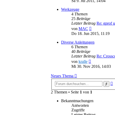
Sa 9. Jul 2011, 14:04
Werkzeuge
4
Themen
25
Beiträge
Letzter Beitrag
Re: gprof 
Neuester
von
MAC
Beitrag
Do 18. Jun 2015, 11:19
Diverse Anleitungen
6
Themen
40
Beiträge
Letzter Beitrag
Re: Cross
Neuester
von
kralle
Beitrag
Mi 30. Nov 2016, 14:03
Neues Thema
E
Such
S
2 Themen • Seite
1
von
1
Bekanntmachungen
Antworten
Zugriffe
Letzter Beitrag