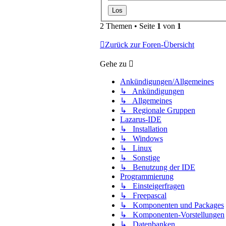
2 Themen • Seite
1
von
1
Zurück zur Foren-Übersicht
Gehe zu
Ankündigungen/Allgemeines
↳ Ankündigungen
↳ Allgemeines
↳ Regionale Gruppen
Lazarus-IDE
↳ Installation
↳ Windows
↳ Linux
↳ Sonstige
↳ Benutzung der IDE
Programmierung
↳ Einsteigerfragen
↳ Freepascal
↳ Komponenten und Packages
↳ Komponenten-Vorstellungen
↳ Datenbanken