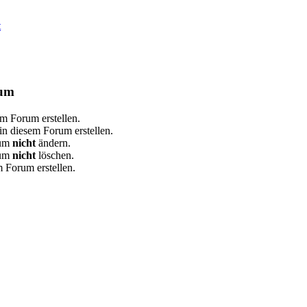
t
rum
m Forum erstellen.
n diesem Forum erstellen.
rum
nicht
ändern.
rum
nicht
löschen.
 Forum erstellen.