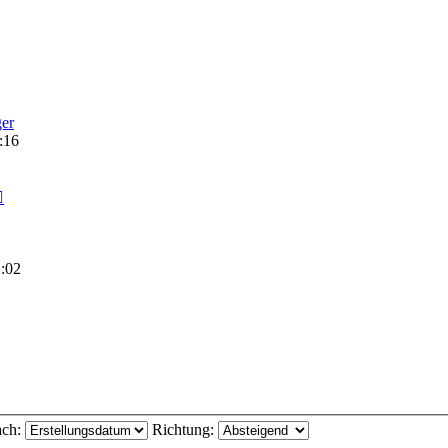
ger
:16
1:02
ach:
Richtung: