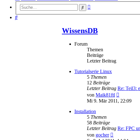
Erweiterte
Suche
Suche
Suche
WissensDB
Forum
Themen
Beiträge
Letzter Beitrag
Tutorialserie Linux
5
Themen
12
Beiträge
Letzter Beitrag
Re: Teil3:
Neuester
von
Maik81ftl
Beitrag
Mi 9. Mär 2011, 22:09
Installation
5
Themen
58
Beiträge
Letzter Beitrag
Re: FPC u
Neuester
von
gocher
Beitrag