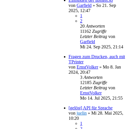
Einbinden der libbass.so
von
Garfield
»
So 21. Sep
2025, 12:47
1
2
20
Antworten
11162
Zugriffe
Letzter Beitrag
von
Garfield
Mi 24. Sep 2025, 21:14
Fragen zum Drucken, auch mit
TPrinter
von
ErnstVolker
»
Mo 8. Jan
2024, 20:47
3
Antworten
12185
Zugriffe
Letzter Beitrag
von
ErnstVolker
Mo 14. Jul 2025, 21:55
[gelöst] API für Sprache
von
juelin
»
Mi 28. Mai 2025,
10:20
1
2