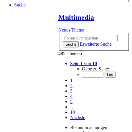
Suche
Multimedia
Neues Thema
Erweiterte Suche
Suche
485 Themen
Seite
1
von
10
Gehe zu Seite:
1
2
3
4
5
…
10
Nächste
Bekanntmachungen