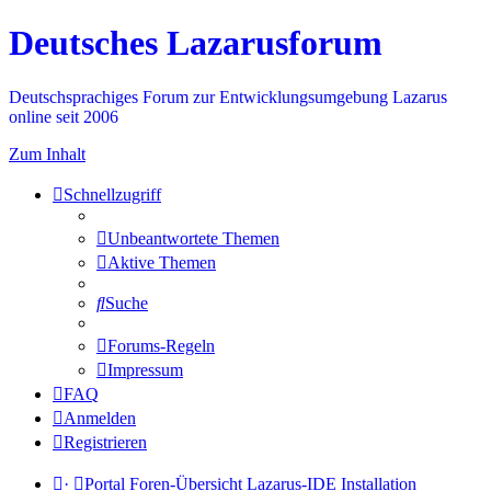
Deutsches Lazarusforum
Deutschsprachiges Forum zur Entwicklungsumgebung Lazarus
online seit 2006
Zum Inhalt
Schnellzugriff
Unbeantwortete Themen
Aktive Themen
Suche
Forums-Regeln
Impressum
FAQ
Anmelden
Registrieren
·
Portal
Foren-Übersicht
Lazarus-IDE
Installation