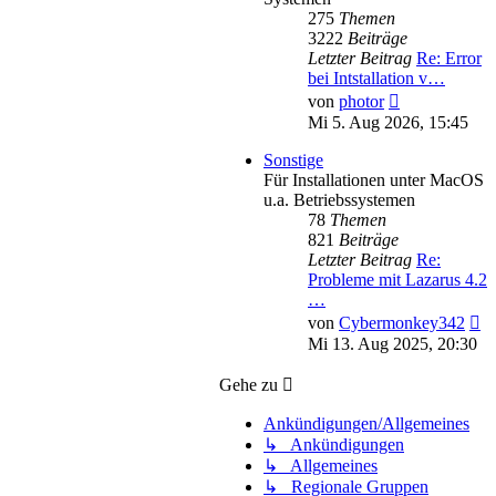
275
Themen
3222
Beiträge
Letzter Beitrag
Re: Error
bei Intstallation v…
Neuester
von
photor
Beitrag
Mi 5. Aug 2026, 15:45
Sonstige
Für Installationen unter MacOS
u.a. Betriebssystemen
78
Themen
821
Beiträge
Letzter Beitrag
Re:
Probleme mit Lazarus 4.2
…
Ne
von
Cybermonkey342
Be
Mi 13. Aug 2025, 20:30
Gehe zu
Ankündigungen/Allgemeines
↳ Ankündigungen
↳ Allgemeines
↳ Regionale Gruppen