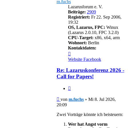
m.fuchs
Lazarusforum e. V.
Beiträge:
2909
Registriert:
Fr 22. Sep 2006,
19:32
OS, Lazarus, FPC:
Winux
(Lazarus 2.0.10, FPC 3.2.0)
CPU-Target:
x86, x64, arm
Wohnort:
Berlin
Kontaktdaten:
Kontaktdaten
von
Website
Facebook
m.fuchs
Re: Lazaruskonferenz 2026 -
Call for Papers!
Zitieren
Beitrag
von
m.fuchs
»
Mi 8. Jul 2026,
20:09
Zwei Vorträge könnte ich beisteuern:
Wer hat Angst vorm