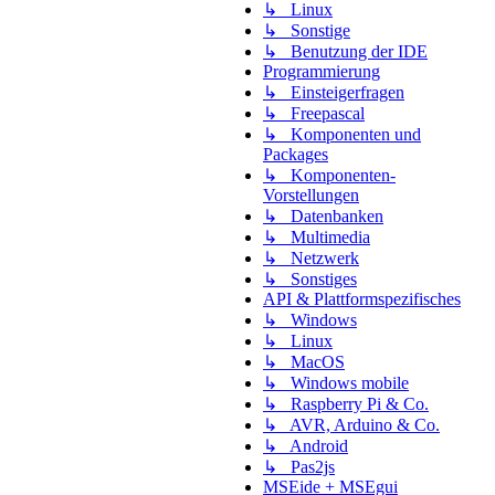
↳ Linux
↳ Sonstige
↳ Benutzung der IDE
Programmierung
↳ Einsteigerfragen
↳ Freepascal
↳ Komponenten und
Packages
↳ Komponenten-
Vorstellungen
↳ Datenbanken
↳ Multimedia
↳ Netzwerk
↳ Sonstiges
API & Plattformspezifisches
↳ Windows
↳ Linux
↳ MacOS
↳ Windows mobile
↳ Raspberry Pi & Co.
↳ AVR, Arduino & Co.
↳ Android
↳ Pas2js
MSEide + MSEgui