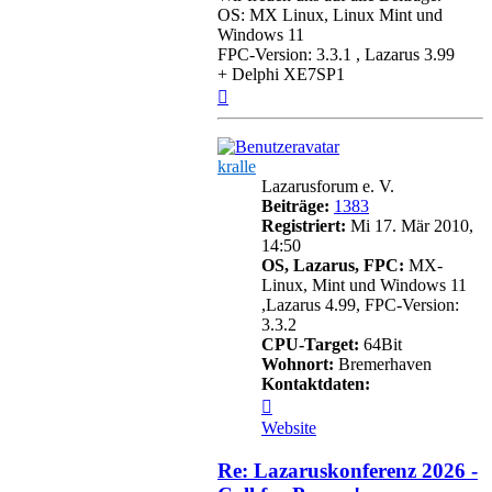
OS: MX Linux, Linux Mint und
Windows 11
FPC-Version: 3.3.1 , Lazarus 3.99
+ Delphi XE7SP1
Nach
oben
kralle
Lazarusforum e. V.
Beiträge:
1383
Registriert:
Mi 17. Mär 2010,
14:50
OS, Lazarus, FPC:
MX-
Linux, Mint und Windows 11
,Lazarus 4.99, FPC-Version:
3.3.2
CPU-Target:
64Bit
Wohnort:
Bremerhaven
Kontaktdaten:
Kontaktdaten
von
Website
kralle
Re: Lazaruskonferenz 2026 -