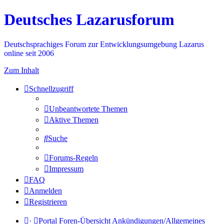
Deutsches Lazarusforum
Deutschsprachiges Forum zur Entwicklungsumgebung Lazarus
online seit 2006
Zum Inhalt
Schnellzugriff
Unbeantwortete Themen
Aktive Themen
Suche
Forums-Regeln
Impressum
FAQ
Anmelden
Registrieren
·
Portal
Foren-Übersicht
Ankündigungen/Allgemeines