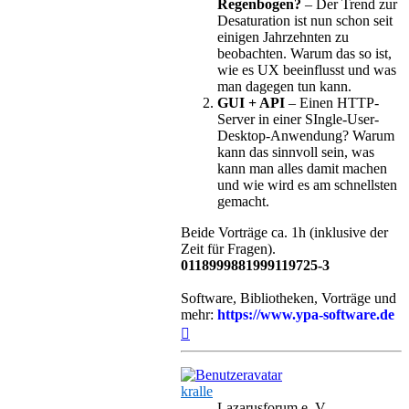
Regenbogen?
– Der Trend zur
Desaturation ist nun schon seit
einigen Jahrzehnten zu
beobachten. Warum das so ist,
wie es UX beeinflusst und was
man dagegen tun kann.
GUI + API
– Einen HTTP-
Server in einer SIngle-User-
Desktop-Anwendung? Warum
kann das sinnvoll sein, was
kann man alles damit machen
und wie wird es am schnellsten
gemacht.
Beide Vorträge ca. 1h (inklusive der
Zeit für Fragen).
0118999881999119725-3
Software, Bibliotheken, Vorträge und
mehr:
https://www.ypa-software.de
Nach
oben
kralle
Lazarusforum e. V.