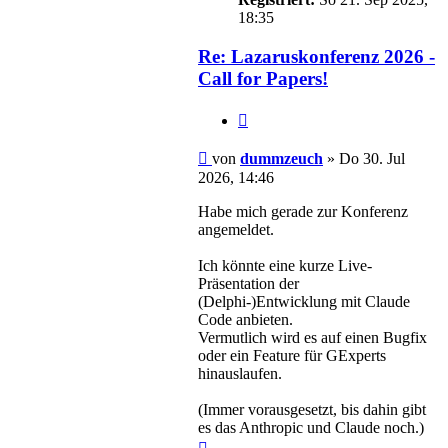
18:35
Re: Lazaruskonferenz 2026 -
Call for Papers!
Zitieren
Beitrag
von
dummzeuch
»
Do 30. Jul
2026, 14:46
Habe mich gerade zur Konferenz
angemeldet.
Ich könnte eine kurze Live-
Präsentation der
(Delphi-)Entwicklung mit Claude
Code anbieten.
Vermutlich wird es auf einen Bugfix
oder ein Feature für GExperts
hinauslaufen.
(Immer vorausgesetzt, bis dahin gibt
es das Anthropic und Claude noch.)
Nach