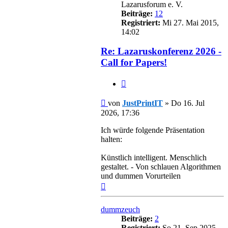
Lazarusforum e. V.
Beiträge:
12
Registriert:
Mi 27. Mai 2015,
14:02
Re: Lazaruskonferenz 2026 -
Call for Papers!
Zitieren
Beitrag
von
JustPrintIT
»
Do 16. Jul
2026, 17:36
Ich würde folgende Präsentation
halten:
Künstlich intelligent. Menschlich
gestaltet. - Von schlauen Algorithmen
und dummen Vorurteilen
Nach
oben
dummzeuch
Beiträge:
2
Registriert:
So 21. Sep 2025,