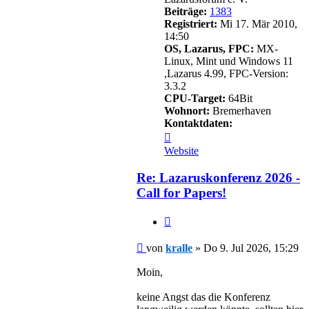
Beiträge:
1383
Registriert:
Mi 17. Mär 2010,
14:50
OS, Lazarus, FPC:
MX-
Linux, Mint und Windows 11
,Lazarus 4.99, FPC-Version:
3.3.2
CPU-Target:
64Bit
Wohnort:
Bremerhaven
Kontaktdaten:
Kontaktdaten
von
Website
kralle
Re: Lazaruskonferenz 2026 -
Call for Papers!
Zitieren
Beitrag
von
kralle
»
Do 9. Jul 2026, 15:29
Moin,
keine Angst das die Konferenz