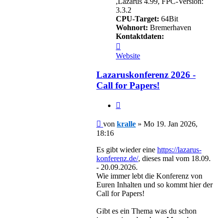
,Lazarus 4.99, FPC-Version:
3.3.2
CPU-Target:
64Bit
Wohnort:
Bremerhaven
Kontaktdaten:
Kontaktdaten
von
Website
kralle
Lazaruskonferenz 2026 -
Call for Papers!
Zitieren
Beitrag
von
kralle
»
Mo 19. Jan 2026,
18:16
Es gibt wieder eine
https://lazarus-
konferenz.de/
, dieses mal vom 18.09.
- 20.09.2026.
Wie immer lebt die Konferenz von
Euren Inhalten und so kommt hier der
Call for Papers!
Gibt es ein Thema was du schon