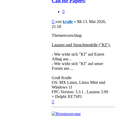
Call for Papers!
Zitieren
Beitrag
von
kralle
»
Mi 13. Mai 2026,
21:18
Themenvorschlag:
Lazarus und Sprachmodelle ("KI").
- Wie wirkt sich "KI" auf Euren
Alltag aus ..
- Wie wirkt sich "KI" auf unser
Forum aus ...
Gruß Kralle
OS: MX Linux, Linux Mint und
Windows 11
FPC-Version: 3.3.1 , Lazarus 3.99
+ Delphi XE7SP1
Nach
oben