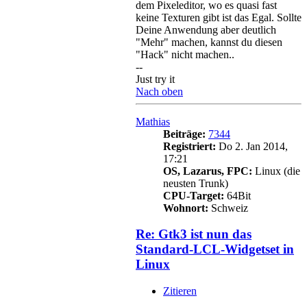
dem Pixeleditor, wo es quasi fast
keine Texturen gibt ist das Egal. Sollte
Deine Anwendung aber deutlich
"Mehr" machen, kannst du diesen
"Hack" nicht machen..
--
Just try it
Nach oben
Mathias
Beiträge:
7344
Registriert:
Do 2. Jan 2014,
17:21
OS, Lazarus, FPC:
Linux (die
neusten Trunk)
CPU-Target:
64Bit
Wohnort:
Schweiz
Re: Gtk3 ist nun das
Standard-LCL-Widgetset in
Linux
Zitieren