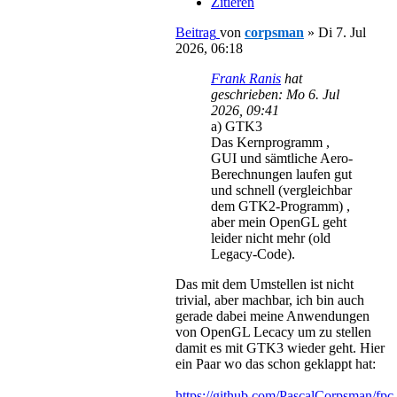
Zitieren
Beitrag
von
corpsman
»
Di 7. Jul
2026, 06:18
Frank Ranis
hat
geschrieben:
Mo 6. Jul
2026, 09:41
a) GTK3
Das Kernprogramm ,
GUI und sämtliche Aero-
Berechnungen laufen gut
und schnell (vergleichbar
dem GTK2-Programm) ,
aber mein OpenGL geht
leider nicht mehr (old
Legacy-Code).
Das mit dem Umstellen ist nicht
trivial, aber machbar, ich bin auch
gerade dabei meine Anwendungen
von OpenGL Lecacy um zu stellen
damit es mit GTK3 wieder geht. Hier
ein Paar wo das schon geklappt hat:
https://github.com/PascalCorpsman/fpc