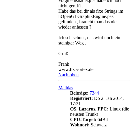
Fragmentshader.glsl habe ich noch
nicht gerafft .
Habe das bei dir als fixe Strings im
uOpenGLGraphikEngine.pas
gefunden , braucht man das nie
wieder anfassen ?
Ich seh schon , das wird noch ein
steiniger Weg .
Gruß
Frank
www.flz-vortex.de
Nach oben
Mathias
Beiträge:
7344
Registriert:
Do 2. Jan 2014,
17:21
OS, Lazarus, FPC:
Linux (die
neusten Trunk)
CPU-Target:
64Bit
Wohnort:
Schweiz