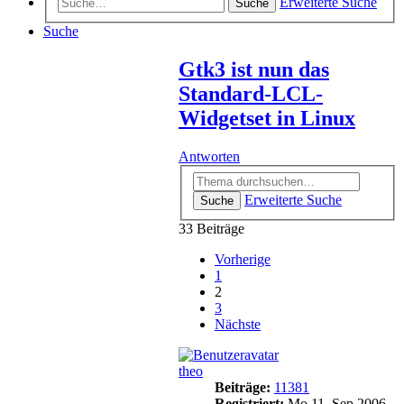
Erweiterte Suche
Suche
Suche
Gtk3 ist nun das
Standard-LCL-
Widgetset in Linux
Antworten
Erweiterte Suche
Suche
33 Beiträge
Vorherige
1
2
3
Nächste
theo
Beiträge:
11381
Registriert:
Mo 11. Sep 2006,