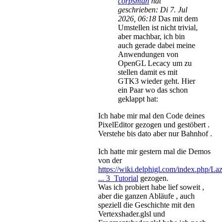
corpsman
hat
geschrieben:
Di 7. Jul
2026, 06:18
Das mit dem
Umstellen ist nicht trivial,
aber machbar, ich bin
auch gerade dabei meine
Anwendungen von
OpenGL Lecacy um zu
stellen damit es mit
GTK3 wieder geht. Hier
ein Paar wo das schon
geklappt hat:
Ich habe mir mal den Code deines
PixelEditor gezogen und gestöbert .
Verstehe bis dato aber nur Bahnhof .
Ich hatte mir gestern mal die Demos
von der
https://wiki.delphigl.com/index.php/La
... 3_Tutorial
gezogen.
Was ich probiert habe lief soweit ,
aber die ganzen Abläufe , auch
speziell die Geschichte mit den
Vertexshader.glsl und