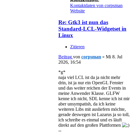
Kontaktdaten:
Kontaktdaten von corpsman
Website
Re: Gtk3 ist nun das
Standard-LCL-Widgetset in
Linux
Zitieren
Beitrag
von
corpsman
»
Mi 8. Jul
2026, 16:54
*g*
naja viel LCL ist da ja nicht mehr
drin, ist ja nur ein OpenGL Fenster
und das weiter reichen der Events in
meine Anwender Klasse. GLFW
kenne ich nicht, SDL kenne ich ist mir
aber unsympatish, da ich keine
weiteren Libs mit ausliefern möchte,
gerade deswegen ist Lazarus ja so toll,
ich schreibe es einmal und es läuft
direkt auf den großen Plattformen
--