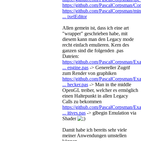
https://github.com/PascalCorpsman/C
https://github.com/PascalCorpsman/min
... ixelEditor
Allen gemein ist, dass ich eine art
"wrapper" geschrieben habe, mit
diesem kann man den Legacy mode
recht einfach emulieren. Kern des
ganzen sind die folgenden .pas
Dateien:
https://github.com/PascalCorpsman/E
... engine.pas
-> Genereller Zugrif
zum Render von graphiken
https://github.com/PascalCorpsman/E
... hecker.pas
-> Man in the middle
OpenGL treiber, welcher es ermöglich
einen Haltepunkt in allen Legacy
Calls zu bekommen
https://github.com/PascalCorpsman/E
... itives.pas
-> glbegin Emulation via
Shader
Damit habe ich bereits sehr viele
meiner Anwendungen umstellen