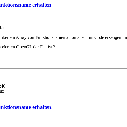
unktionsname erhalten.
13
 über ein Array von Funktionsnamen automatisch im Code erzeugen und
modernen OpenGL der Fall ist ?
:46
nux
unktionsname erhalten.