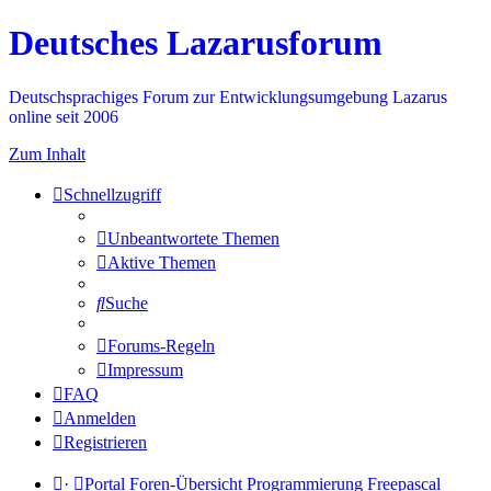
Deutsches Lazarusforum
Deutschsprachiges Forum zur Entwicklungsumgebung Lazarus
online seit 2006
Zum Inhalt
Schnellzugriff
Unbeantwortete Themen
Aktive Themen
Suche
Forums-Regeln
Impressum
FAQ
Anmelden
Registrieren
·
Portal
Foren-Übersicht
Programmierung
Freepascal