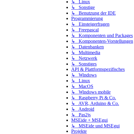
↳ Linux
↳ Sonstige
↳ Benutzung der IDE
Programmierung
↳ Einsteigerfragen
↳ Freepascal
↳ Komponenten und Packages
↳ Komponenten-Vorstellungen
↳ Datenbanken
↳ Multimedia
↳ Netzwerk
↳ Sonstiges
API & Plattformspezifisches
↳ Windows
↳ Linux
↳ MacOS
↳ Windows mobile
↳ Raspberry Pi & Co.
↳ AVR, Arduino & Co.
↳ Android
↳ Pas2js
MSEide + MSEgui
↳ MSEide und MSEgui
Projekte