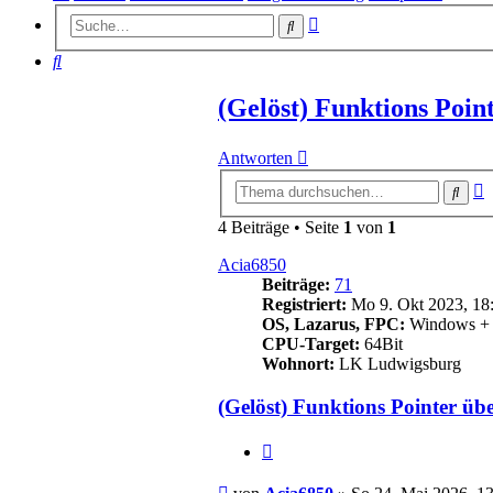
Erweiterte
Suche
Suche
Suche
(Gelöst) Funktions Poin
Antworten
E
Such
S
4 Beiträge • Seite
1
von
1
Acia6850
Beiträge:
71
Registriert:
Mo 9. Okt 2023, 18
OS, Lazarus, FPC:
Windows + W
CPU-Target:
64Bit
Wohnort:
LK Ludwigsburg
(Gelöst) Funktions Pointer üb
Zitieren
Beitrag