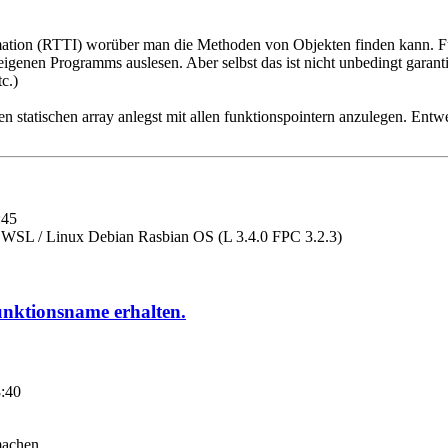
ation (RTTI) worüber man die Methoden von Objekten finden kann. Für
eigenen Programms auslesen. Aber selbst das ist nicht unbedingt garant
tc.)
en statischen array anlegst mit allen funktionspointern anzulegen. Entw
:45
SL / Linux Debian Rasbian OS (L 3.4.0 FPC 3.2.3)
unktionsname erhalten.
8:40
machen.