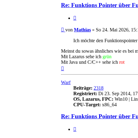
Re: Funktions Pointer über F
Zitieren
Beitrag
von
Mathias
»
So 24. Mai 2026, 15:
Ich möchte den Funktionspointer
Meinst du sowas ähnliches wie es bei 
Mit Lazarus sehe ich
grün
Mit Java und C/C++ sehe ich
rot
Nach
oben
Warf
Beiträge:
2318
Registriert:
Di 23. Sep 2014, 17
OS, Lazarus, FPC:
Win10 | Li
CPU-Target:
x86_64
Re: Funktions Pointer über F
Zitieren