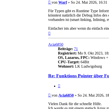
Beitrag
von
Warf
»
So 24. Mai 2026, 16:31
Für Typen gibt es Runtime Type Inform
könntest natürlich die Debug Infos des 
vorhanden ist (smart linking, Inlining, e
Einfacher ists aber wenn du einfach ein
Nach
oben
Acia6850
Beiträge:
71
Registriert:
Mo 9. Okt 2023, 18
OS, Lazarus, FPC:
Windows + W
CPU-Target:
64Bit
Wohnort:
LK Ludwigsburg
Re: Funktions Pointer über F
Zitieren
Beitrag
von
Acia6850
»
So 24. Mai 2026, 1
Vielen Dank für die schnelle Hilfe.
Ich werde es mit einem statisch Array 