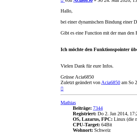
von
Acia6850
»
So 24. Mai 2026, 1
Hallo,
bei einer dynamischen Bindung einer 
Gibt es eine Function mit der man den
Ich möchte den Funktionspointer üb
Vielen Dank für eure Infos.
Grüsse Acia6850
Zuletzt geändert von
Acia6850
am So 24
Nach
oben
Mathias
Beiträge:
7344
Registriert:
Do 2. Jan 2014, 17:
OS, Lazarus, FPC:
Linux (die 
CPU-Target:
64Bit
Wohnort:
Schweiz