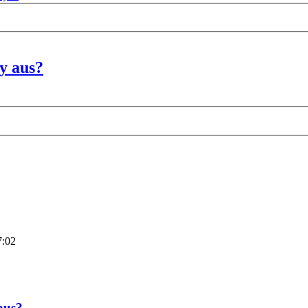
y aus?
rweiterte
e
uche
7:02
aus?