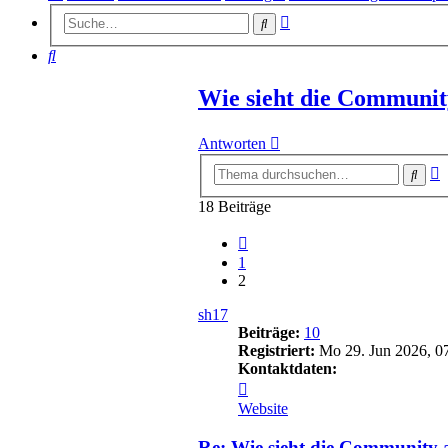
Erweiterte
Suche
Suche
Suche
Wie sieht die Communit
Antworten
E
Such
S
18 Beiträge
Vorherige
1
2
sh17
Beiträge:
10
Registriert:
Mo 29. Jun 2026, 0
Kontaktdaten:
Kontaktdaten
von
Website
sh17
Re: Wie sieht die Community 