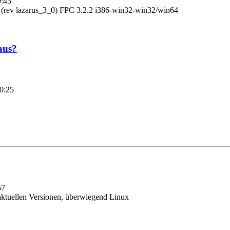
9:43
 (rev lazarus_3_0) FPC 3.2.2 i386-win32-win32/win64
aus?
20:25
57
aktuellen Versionen, überwiegend Linux