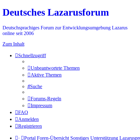
Deutsches Lazarusforum
Deutschsprachiges Forum zur Entwicklungsumgebung Lazarus
online seit 2006
Zum Inhalt
Schnellzugriff
Unbeantwortete Themen
Aktive Themen
Suche
Forums-Regeln
Impressum
FAQ
Anmelden
Registrieren
·
Portal
Foren-Übersicht
Sonstiges
Unterstützung Lazaruspr