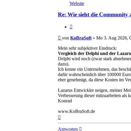
von
Website
KoBraSoft
Re: Wie sieht die Community 
Zitieren
Beitrag
von
KoBraSoft
»
Mo 3. Aug 2026, 
Mein sehr subjektiver Eindruck:
Vergleich der Delphi und der Laza
Delphi wird noch (zwar stark abnehmen
dazu).
Ich kenne ein Unternehmen, das beschäf
dafür wahrscheinlich über 100000 Euro
eher genehmigt, da diese Kosten im Ve
Lazarus Entwickler neigen, meiner Me
Verbesserung dieser mitzuarbeiten als
Konrad
www.KoBraSoft.de
Nach
oben
Antworten