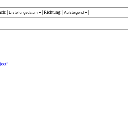
ach:
Richtung:
ject“