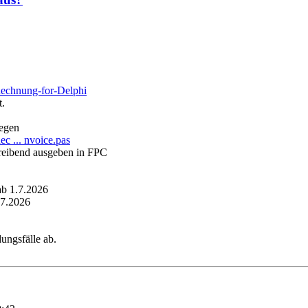
Rechnung-for-Delphi
t.
egen
c ... nvoice.pas
hreibend ausgeben in FPC
 1.7.2026
7.2026
ungsfälle ab.