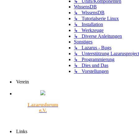
↳ Units/Komponenten
WissensDB
↳ WissensDB
↳ Tutorialserie Linux
↳ Installation
↳ Werkzeuge
↳ Diverse Anleitungen
Sonstiges
↳ Lazarus - Bugs
↳ Unterstützung Lazarusprojec
↳ Programmierung
↳ Dies und Das
↳ Vorstellungen
Verein
Lazarusforum
e.V.
Links