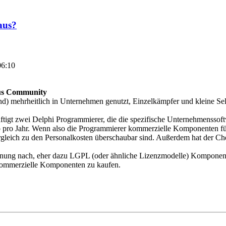
aus?
06:10
rus Community
d) mehrheitlich in Unternehmen genutzt, Einzelkämpfer und kleine Sel
tigt zwei Delphi Programmierer, die die spezifische Unternehmenssoftw
 pro Jahr. Wenn also die Programmierer kommerzielle Komponenten fü
rgleich zu den Personalkosten überschaubar sind. Außerdem hat der Ch
inung nach, eher dazu LGPL (oder ähnliche Lizenzmodelle) Komponent
 kommerzielle Komponenten zu kaufen.