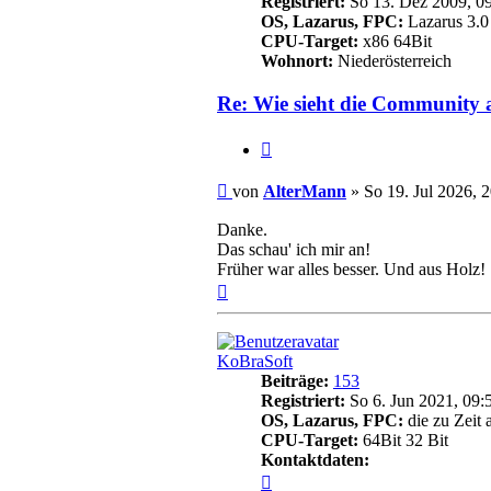
Registriert:
So 13. Dez 2009, 0
OS, Lazarus, FPC:
Lazarus 3.0
CPU-Target:
x86 64Bit
Wohnort:
Niederösterreich
Re: Wie sieht die Community 
Zitieren
Beitrag
von
AlterMann
»
So 19. Jul 2026, 
Danke.
Das schau' ich mir an!
Früher war alles besser. Und aus Holz!
Nach
oben
KoBraSoft
Beiträge:
153
Registriert:
So 6. Jun 2021, 09:
OS, Lazarus, FPC:
die zu Zeit 
CPU-Target:
64Bit 32 Bit
Kontaktdaten:
Kontaktdaten