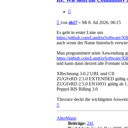
Zitieren
Beitrag
von
sh17
»
Mi 8. Jul 2026, 06:15
Es geht in erster Linie um
https://github.com/LandrixSoftware/X
auch wenn der Name historisch verwirr
Man programmiert seine Anwendung g
https://github.com/LandrixSoftware/XRe
und kann dann derzeit alle Formate sc
XRechnung 3.0.2 UBL und CII
ZUGFeRD 2.5.0 EXTENDED gültig ab
ZUGFeRD 2.5.0 EN16931 gültig ab 1.
Peppol BIS Billing 3.0
TInvoice deckt die wichtigsten Anwend
Nach
oben
AlterMann
Beiträge:
241